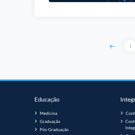
1
Educação
Integ
Medicina
Conh
Graduação
Conh
Inte
Pós-Graduação