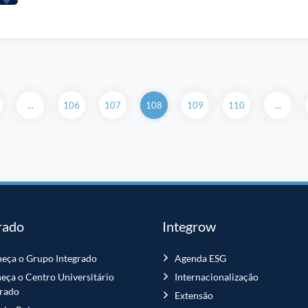
...
106
107
108
109
110
...
rado
Integrow
eça o Grupo Integrado
Agenda ESG
eça o Centro Universitário
Internacionalização
grado
Extensão