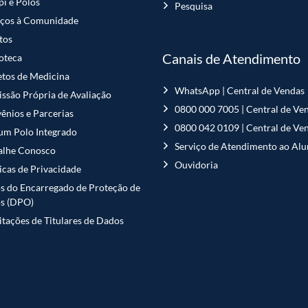
i e Polos
Pesquisa
iços à Comunidade
tos
Canais de Atendimento
ioteca
etos de Medicina
WhatsApp | Central de Vendas
ssão Própria de Avaliação
0800 000 7005 | Central de Ve
ênios e Parcerias
0800 042 0109 | Central de Ve
 um Polo Integrado
Serviço de Atendimento ao Al
alhe Conosco
Ouvidoria
ticas de Privacidade
s do Encarregado de Proteção de
s (DPO)
citações de Titulares de Dados