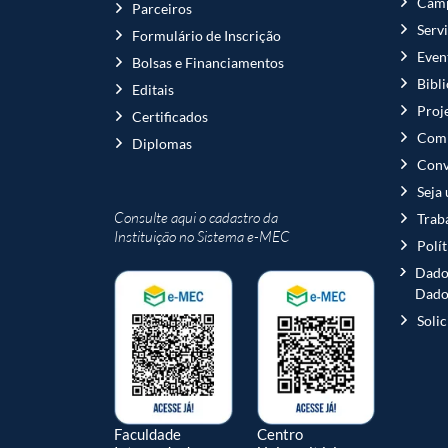
Camp
Parceiros
Serv
Formulário de Inscrição
Even
Bolsas e Financiamentos
Bibl
Editais
Proj
Certificados
Comi
Diplomas
Conv
Seja
Consulte aqui o cadastro da
Trab
Instituição no Sistema e-MEC
Polí
Dado
Dado
Soli
Faculdade
Centro