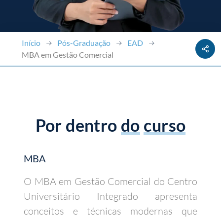
Início
Pós-Graduação
EAD
MBA em Gestão Comercial
Por dentro
do
curso
MBA
O MBA em Gestão Comercial do Centro
Universitário Integrado apresenta
conceitos e técnicas modernas que