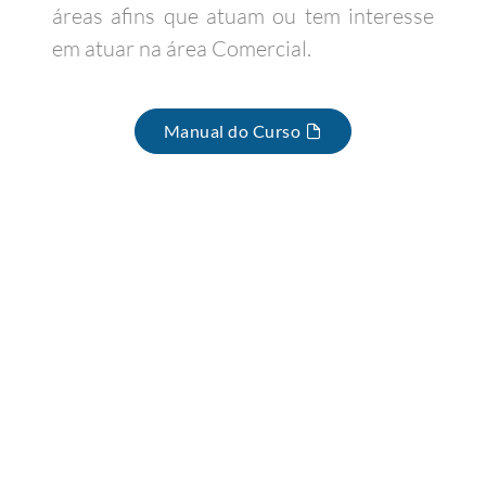
áreas afins que atuam ou tem interesse
em atuar na área Comercial.
Manual do Curso
A partir dessa organização,
você
aprenderá
sobre: