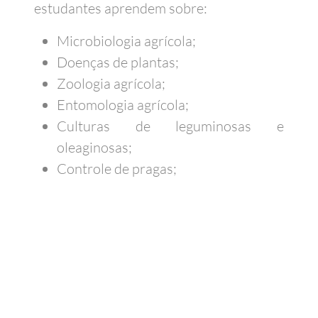
estudantes aprendem sobre:
Microbiologia agrícola;
Doenças de plantas;
Zoologia agrícola;
Entomologia agrícola;
Culturas de leguminosas e
oleaginosas;
Controle de pragas;
Agricultura climática inteligente e
sustentabilidade;
Assistência técnica e extensão rural;
Manejo e controle de plantas
daninhas.