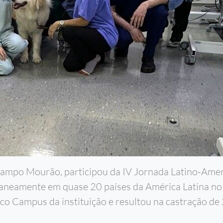
 Campo Mourão, participou da IV Jornada Latino-Ame
eamente em quase 20 países da América Latina no d
 Eco Campus da instituição e resultou na castração d