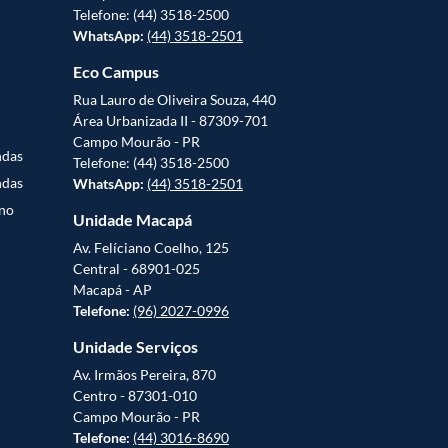
Telefone: (44) 3518-2500
WhatsApp:
(44) 3518-2501
Eco Campus
Rua Lauro de Oliveira Souza, 440
Área Urbanizada II - 87309-701
Campo Mourão - PR
ndas
Telefone: (44) 3518-2500
ndas
WhatsApp:
(44) 3518-2501
uno
Unidade Macapá
Av. Felíciano Coelho, 125
Central - 68901-025
Macapá - AP
Telefone:
(96) 2027-0996
Unidade Serviços
Av. Irmãos Pereira, 870
Centro - 87301-010
Campo Mourão - PR
Telefone:
(44) 3016-8690