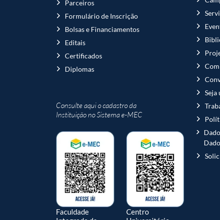
Parceiros
Serv
Formulário de Inscrição
Even
Bolsas e Financiamentos
Bibl
Editais
Proj
Certificados
Comi
Diplomas
Conv
Seja
Consulte aqui o cadastro da
Trab
Instituição no Sistema e-MEC
Polí
Dado
Dado
Soli
Faculdade
Centro