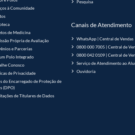
Pesquisa
iços à Comunidade
tos
Canais de Atendimento
ioteca
etos de Medicina
WhatsApp | Central de Vendas
ssão Própria de Avaliação
0800 000 7005 | Central de Ve
ênios e Parcerias
0800 042 0109 | Central de Ve
 um Polo Integrado
Serviço de Atendimento ao Al
alhe Conosco
Ouvidoria
ticas de Privacidade
s do Encarregado de Proteção de
s (DPO)
citações de Titulares de Dados