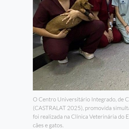
O Centro Universitário Integrado, de
(CASTRALAT 2025), promovida simultan
foi realizada na Clínica Veterinária do
cães e gatos.