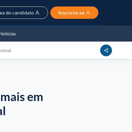
ea do candidato
Inscreva-se
Notícias
animal
nimais em
al